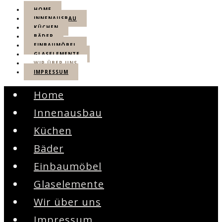
HOME
INNENAUSBAU
KÜCHEN
BÄDER
EINBAUMÖBEL
GLASELEMENTE
WIR ÜBER UNS
IMPRESSUM
Home
Innenausbau
Küchen
Bäder
Einbaumöbel
Glaselemente
Wir über uns
Impressum